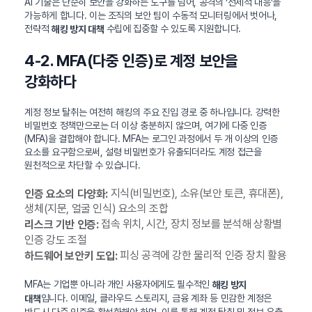
AI 기술은 단순히 보안을 강화하는 도구를 넘어, 공격의 ‘선제적 대응’을
가능하게 합니다. 이는 조직의 보안 팀이 수동적 모니터링에서 벗어나,
전략적
수립에 집중할 수 있도록 지원합니다.
해킹 방지 대책
4-2. MFA(다중 인증)로 계정 보안을
강화하다
계정 정보 탈취는 여전히 해킹의 주요 진입 경로 중 하나입니다. 강력한
비밀번호 정책만으로는 더 이상 충분하지 않으며, 여기에 다중 인증
(MFA)을 결합해야 합니다. MFA는 로그인 과정에서 두 개 이상의 인증
요소를 요구함으로써, 설령 비밀번호가 유출되더라도 계정 접근을
원천적으로 차단할 수 있습니다.
지식(비밀번호), 소유(보안 토큰, 휴대폰),
인증 요소의 다양화:
생체(지문, 얼굴 인식) 요소의 조합
접속 위치, 시간, 장치 정보를 분석해 상황별
리스크 기반 인증:
인증 강도 조절
피싱 공격에 강한 물리적 인증 장치 활용
하드웨어 보안키 도입:
MFA는 기업뿐 아니라 개인 사용자에게도 필수적인
해킹 방지
입니다. 이메일, 클라우드 스토리지, 금융 계좌 등 민감한 계정은
대책
반드시 다중 인증을 활성화해야 하며, 이를 통해 계정 탈취 및 정보 유출