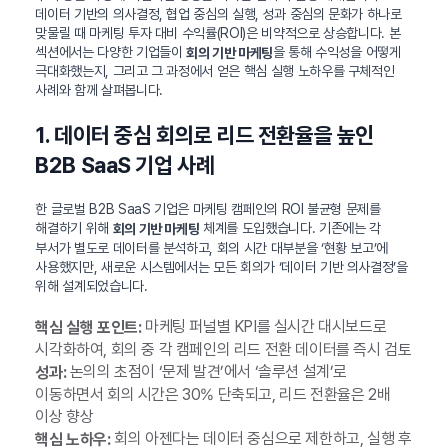
데이터 기반의 의사결정, 협업 중심의 실행, 성과 중심의 문화가 하나로
맞물릴 때 마케팅 투자 대비 수익률(ROI)은 비약적으로 상승합니다. 본
섹션에서는 다양한 기업들이
을 통해 수익성을 어떻게
회의 기반 마케팅
극대화했는지, 그리고 그 과정에서 얻은 핵심 실행 노하우를 구체적인
사례와 함께 살펴봅니다.
1. 데이터 중심 회의로 리드 전환율을 높인
B2B SaaS 기업 사례
한 글로벌 B2B SaaS 기업은 마케팅 캠페인의 ROI 불균형 문제를
해결하기 위해
체계를 도입했습니다. 기존에는 각
회의 기반 마케팅
부서가 별도로 데이터를 분석하고, 회의 시간 대부분을 ‘현황 보고’에
사용했지만, 새로운 시스템에서는 모든 회의가 ‘데이터 기반 의사결정’을
위해 설계되었습니다.
마케팅 퍼널별 KPI를 실시간 대시보드로
핵심 실행 포인트:
시각화하여, 회의 중 각 캠페인의 리드 전환 데이터를 즉시 검토
논의의 초점이 ‘문제 발견’에서 ‘솔루션 설계’로
성과:
이동하면서 회의 시간은 30% 단축되고, 리드 전환율은 2배
이상 향상
회의 아젠다는 데이터 중심으로 제한하고, 실행 후
핵심 노하우: