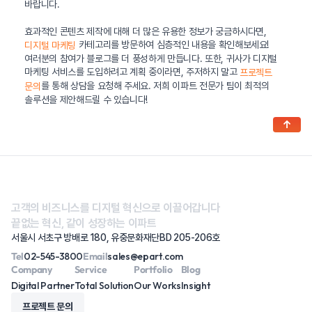
바랍니다.
효과적인 콘텐츠 제작에 대해 더 많은 유용한 정보가 궁금하시다면,
카테고리를 방문하여 심층적인 내용을 확인해보세요!
디지털 마케팅
여러분의 참여가 블로그를 더 풍성하게 만듭니다. 또한, 귀사가 디지털
마케팅 서비스를 도입하려고 계획 중이라면, 주저하지 말고
프로젝트
를 통해 상담을 요청해 주세요. 저희 이파트 전문가 팀이 최적의
문의
솔루션을 제안해드릴 수 있습니다!
↑
고객의 비즈니스를 디지털 혁신으로 이끌어갑니다
끝없는 혁신, 같이 성장하는 이파트
서울시 서초구 방배로 180, 유중문화재단BD 205-206호
Tel
02-545-3800
Email
sales@epart.com
Company
Service
Portfolio
Blog
Digital Partner
Total Solution
Our Works
Insight
프로젝트 문의