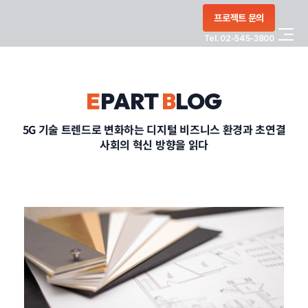
콘텐츠로
프로젝트 문의
건너뛰기
Tel. 02-545-3800
COMPANY
E
PART
B
LOG
SERVICE
5G 기술 트렌드로 변화하는 디지털 비즈니스 환경과 초연결
사회의 혁신 방향을 읽다
PORTFOLIO
BLOG
CONTACT
정부지원사업