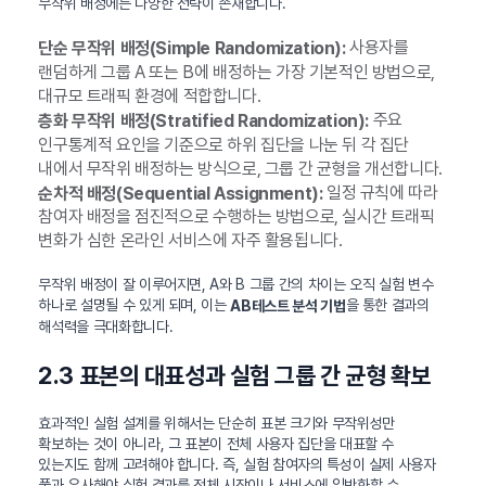
무작위 배정에는 다양한 전략이 존재합니다.
사용자를
단순 무작위 배정(Simple Randomization):
랜덤하게 그룹 A 또는 B에 배정하는 가장 기본적인 방법으로,
대규모 트래픽 환경에 적합합니다.
주요
층화 무작위 배정(Stratified Randomization):
인구통계적 요인을 기준으로 하위 집단을 나눈 뒤 각 집단
내에서 무작위 배정하는 방식으로, 그룹 간 균형을 개선합니다.
일정 규칙에 따라
순차적 배정(Sequential Assignment):
참여자 배정을 점진적으로 수행하는 방법으로, 실시간 트래픽
변화가 심한 온라인 서비스에 자주 활용됩니다.
무작위 배정이 잘 이루어지면, A와 B 그룹 간의 차이는 오직 실험 변수
하나로 설명될 수 있게 되며, 이는
을 통한 결과의
AB테스트 분석 기법
해석력을 극대화합니다.
2.3 표본의 대표성과 실험 그룹 간 균형 확보
효과적인 실험 설계를 위해서는 단순히 표본 크기와 무작위성만
확보하는 것이 아니라, 그 표본이 전체 사용자 집단을 대표할 수
있는지도 함께 고려해야 합니다. 즉, 실험 참여자의 특성이 실제 사용자
풀과 유사해야 실험 결과를 전체 시장이나 서비스에 일반화할 수