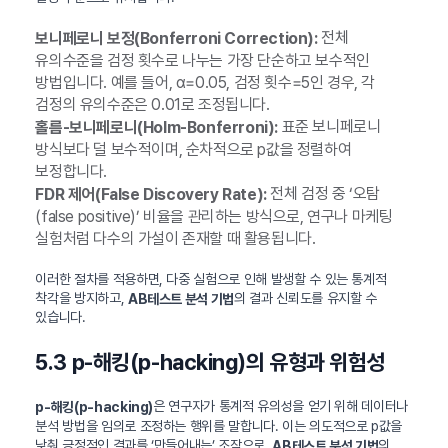
전체
보니페로니 보정(Bonferroni Correction):
유의수준을 검정 횟수로 나누는 가장 단순하고 보수적인
방법입니다. 예를 들어, α=0.05, 검정 횟수=5인 경우, 각
검정의 유의수준은 0.01로 조정됩니다.
표준 보니페로니
홀름-보니페로니(Holm-Bonferroni):
방식보다 덜 보수적이며, 순차적으로 p값을 정렬하여
보정합니다.
전체 검정 중 ‘오탐
FDR 제어(False Discovery Rate):
(false positive)’ 비율을 관리하는 방식으로, 연구나 마케팅
실험처럼 다수의 가설이 존재할 때 활용됩니다.
이러한 절차를 적용하면, 다중 실험으로 인해 발생할 수 있는 통계적
착각을 방지하고,
의 결과 신뢰도를 유지할 수
AB테스트 분석 기법
있습니다.
5.3 p-해킹(p-hacking)의 유형과 위험성
은 연구자가 통계적 유의성을 얻기 위해 데이터나
p-해킹(p-hacking)
분석 방법을 임의로 조정하는 행위를 말합니다. 이는 의도적으로 p값을
낮춰 긍정적인 결과를 ‘만들어내는’ 조작으로,
의
AB테스트 분석 기법