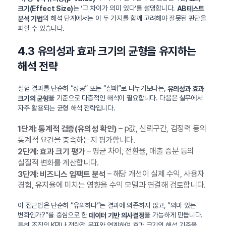
는 ‘그 차이가 의미 있다’를 설명합니다.
크기(Effect Size)
AB테스트
의 해석 단계에서는 이 두 가지를 함께 고려해야 잘못된 판단을
분석 기법
피할 수 있습니다.
4.3 유의성과 효과 크기의 균형을 유지하는
해석 전략
실험 결과를 단순히 “성공” 또는 “실패”로 나누기보다는,
유의성과 효과
을 기준으로 다층적인 해석이 필요합니다. 다음은 실무에서
크기의 균형
자주 활용되는 균형 해석 전략입니다.
– p값, 신뢰구간, 검정력 등의
1단계: 통계적 검증(유의성 확인)
통계적 요건을 충족하는지 평가합니다.
– 평균 차이, 전환율, 매출 증분 등의
2단계: 효과 크기 평가
실질적 변화를 계산합니다.
– 해당 개선이 실제 수익, 사용자
3단계: 비즈니스 임팩트 분석
경험, 유지율에 미치는 영향을 수익 모델과 연결해 검토합니다.
이 접근법은 단순히 “유의하다”는 결과에 의존하지 않고, “의미 있는
변화인가?”를 중심으로 한
을 가능하게 만듭니다.
데이터 기반 의사결정
특히 조직의 KPI나 전략적 목표와 연계하여 효과 크기의 해석 기준을