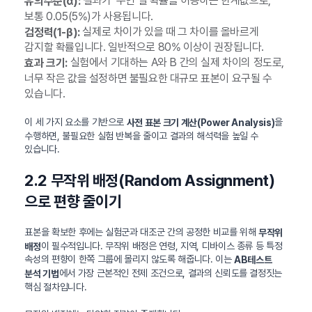
결과가 ‘우연’일 확률을 허용하는 한계값으로,
유의수준(α):
보통 0.05(5%)가 사용됩니다.
실제로 차이가 있을 때 그 차이를 올바르게
검정력(1-β):
감지할 확률입니다. 일반적으로 80% 이상이 권장됩니다.
실험에서 기대하는 A와 B 간의 실제 차이의 정도로,
효과 크기:
너무 작은 값을 설정하면 불필요한 대규모 표본이 요구될 수
있습니다.
이 세 가지 요소를 기반으로
을
사전 표본 크기 계산(Power Analysis)
수행하면, 불필요한 실험 반복을 줄이고 결과의 해석력을 높일 수
있습니다.
2.2 무작위 배정(Random Assignment)
으로 편향 줄이기
표본을 확보한 후에는 실험군과 대조군 간의 공정한 비교를 위해
무작위
이 필수적입니다. 무작위 배정은 연령, 지역, 디바이스 종류 등 특정
배정
속성의 편향이 한쪽 그룹에 몰리지 않도록 해줍니다. 이는
AB테스트
에서 가장 근본적인 전제 조건으로, 결과의 신뢰도를 결정짓는
분석 기법
핵심 절차입니다.