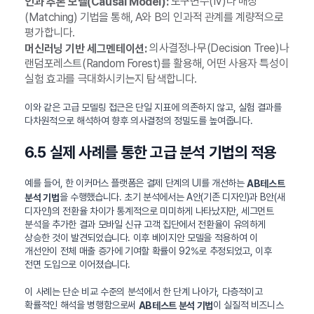
도구변수(IV)나 매칭
인과 추론 모델(Causal Model):
(Matching) 기법을 통해, A와 B의 인과적 관계를 계량적으로
평가합니다.
의사결정나무(Decision Tree)나
머신러닝 기반 세그멘테이션:
랜덤포레스트(Random Forest)를 활용해, 어떤 사용자 특성이
실험 효과를 극대화시키는지 탐색합니다.
이와 같은 고급 모델링 접근은 단일 지표에 의존하지 않고, 실험 결과를
다차원적으로 해석하여 향후 의사결정의 정밀도를 높여줍니다.
6.5 실제 사례를 통한 고급 분석 기법의 적용
예를 들어, 한 이커머스 플랫폼은 결제 단계의 UI를 개선하는
AB테스트
을 수행했습니다. 초기 분석에서는 A안(기존 디자인)과 B안(새
분석 기법
디자인)의 전환율 차이가 통계적으로 미미하게 나타났지만, 세그먼트
분석을 추가한 결과 모바일 신규 고객 집단에서 전환율이 유의하게
상승한 것이 발견되었습니다. 이후 베이지안 모델을 적용하여 이
개선안이 전체 매출 증가에 기여할 확률이 92%로 추정되었고, 이후
전면 도입으로 이어졌습니다.
이 사례는 단순 비교 수준의 분석에서 한 단계 나아가, 다층적이고
확률적인 해석을 병행함으로써
이 실질적 비즈니스
AB테스트 분석 기법