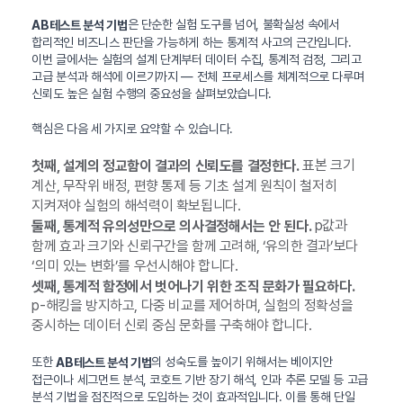
은 단순한 실험 도구를 넘어, 불확실성 속에서
AB테스트 분석 기법
합리적인 비즈니스 판단을 가능하게 하는 통계적 사고의 근간입니다.
이번 글에서는 실험의 설계 단계부터 데이터 수집, 통계적 검정, 그리고
고급 분석과 해석에 이르기까지 — 전체 프로세스를 체계적으로 다루며
신뢰도 높은 실험 수행의 중요성을 살펴보았습니다.
핵심은 다음 세 가지로 요약할 수 있습니다.
표본 크기
첫째, 설계의 정교함이 결과의 신뢰도를 결정한다.
계산, 무작위 배정, 편향 통제 등 기초 설계 원칙이 철저히
지켜져야 실험의 해석력이 확보됩니다.
p값과
둘째, 통계적 유의성만으로 의사결정해서는 안 된다.
함께 효과 크기와 신뢰구간을 함께 고려해, ‘유의한 결과’보다
‘의미 있는 변화’를 우선시해야 합니다.
셋째, 통계적 함정에서 벗어나기 위한 조직 문화가 필요하다.
p-해킹을 방지하고, 다중 비교를 제어하며, 실험의 정확성을
중시하는 데이터 신뢰 중심 문화를 구축해야 합니다.
또한
의 성숙도를 높이기 위해서는 베이지안
AB테스트 분석 기법
접근이나 세그먼트 분석, 코호트 기반 장기 해석, 인과 추론 모델 등 고급
분석 기법을 점진적으로 도입하는 것이 효과적입니다. 이를 통해 단일