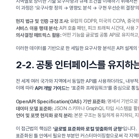
지역별로 상이한 기술 요구사항과 규제 조건을 이해하기 위해서는 
이 과정은 ‘요구사항 정의 → 영향도 분석 → 구현 우선순위 결정’
유럽의 GDPR, 미국의 CCPA, 중
현지 법규 및 인증 규정 조사:
API 호출 패턴, 피크 트래픽 시간대, 사용
서비스 이용 행태 분석:
어떤 기능을 글로벌 공통 API로 유지하고
의사결정 매트릭스 활용:
이러한 데이터를 기반으로 한 세밀한 요구사항 분석은 API 설계의
2-2. 공통 인터페이스를 유지하
전 세계 여러 국가와 지역에서 동일한 API를 사용하더라도, 내부적
이에 따라
는 ‘표준화 프레임워크’를 중심으로 통
API 개발 가이드
명세서 기반으로 
OpenAPI Specification(OAS) 기반 표준화:
JSON 스키마나 GraphQL 타입 시스템을 
데이터 모델 표준화:
본문 구조는 동일하게 유지하되, 지
언어 및 포맷 현지화 로직 분리:
이 접근법의 핵심은
입니다.
‘글로벌 표준화와 로컬 맞춤화의 균형’
표준화된 틀 안에서 필요한 부분만 커스터마이징함으로써 각 지역