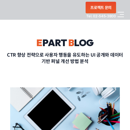
콘텐츠로
프로젝트 문의
건너뛰기
Tel. 02-545-3800
COMPANY
E
PART
B
LOG
SERVICE
CTR 향상 전략으로 사용자 행동을 유도하는 UI 공개와 데이터
기반 퍼널 개선 방법 분석
PORTFOLIO
BLOG
CONTACT
정부지원사업