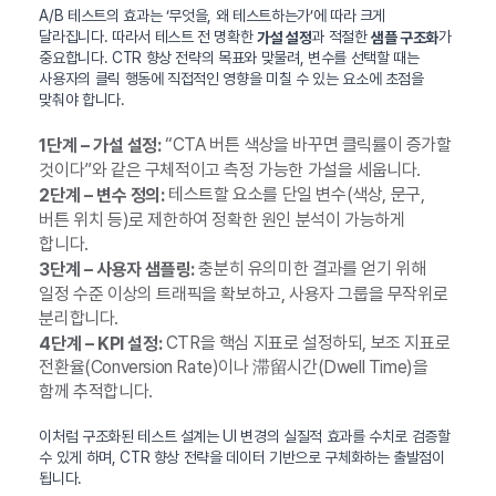
A/B 테스트의 효과는 ‘무엇을, 왜 테스트하는가’에 따라 크게
달라집니다. 따라서 테스트 전 명확한
과 적절한
가
가설 설정
샘플 구조화
중요합니다. CTR 향상 전략의 목표와 맞물려, 변수를 선택할 때는
사용자의 클릭 행동에 직접적인 영향을 미칠 수 있는 요소에 초점을
맞춰야 합니다.
“CTA 버튼 색상을 바꾸면 클릭률이 증가할
1단계 – 가설 설정:
것이다”와 같은 구체적이고 측정 가능한 가설을 세웁니다.
테스트할 요소를 단일 변수(색상, 문구,
2단계 – 변수 정의:
버튼 위치 등)로 제한하여 정확한 원인 분석이 가능하게
합니다.
충분히 유의미한 결과를 얻기 위해
3단계 – 사용자 샘플링:
일정 수준 이상의 트래픽을 확보하고, 사용자 그룹을 무작위로
분리합니다.
CTR을 핵심 지표로 설정하되, 보조 지표로
4단계 – KPI 설정:
전환율(Conversion Rate)이나 滞留시간(Dwell Time)을
함께 추적합니다.
이처럼 구조화된 테스트 설계는 UI 변경의 실질적 효과를 수치로 검증할
수 있게 하며, CTR 향상 전략을 데이터 기반으로 구체화하는 출발점이
됩니다.