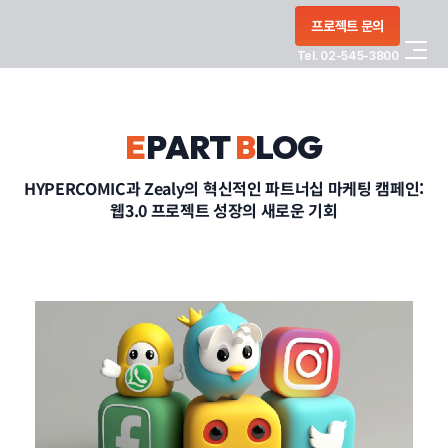
콘텐츠로
프로젝트 문의
건너뛰기
Tel. 02-545-3800
COMPANY
E
PART
B
LOG
SERVICE
HYPERCOMIC과 Zealy의 혁신적인 파트너십 마케팅 캠페인:
웹3.0 프로젝트 성장의 새로운 기회
PORTFOLIO
BLOG
CONTACT
정부지원사업