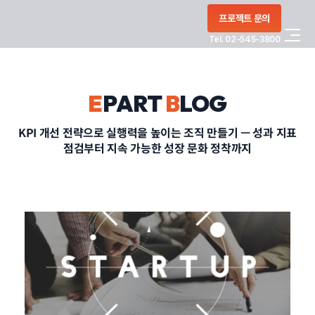
콘텐츠로
프로젝트 문의
건너뛰기
Tel. 02-545-3800
COMPANY
E
PART
B
LOG
SERVICE
KPI 개선 전략으로 실행력을 높이는 조직 만들기 — 성과 지표
점검부터 지속 가능한 성장 문화 정착까지
PORTFOLIO
BLOG
CONTACT
정부지원사업