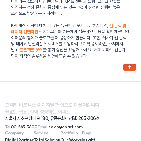
나아가는 실질적 나침반이 된다. KPI를 전략과 실행, 그리고 학습을
연결하는 성장 문화의 중심에 두는 것—그것이 진정한 실행력 높은
조직으로 발전하는 시작점이다.
KPI 개선 전략에 대해 더 많은 유용한 정보가 궁금하시다면,
웹 분석 및
카테고리를 방문하여 심층적인 내용을 확인해보세요!
데이터 인텔리전스
여러분의 참여가 블로그를 더 풍성하게 만듭니다. 또한, 귀사가 웹 분석
및 데이터 인텔리전스 서비스를 도입하려고 계획 중이라면, 주저하지
말고
를 통해 상담을 요청해 주세요. 저희 이파트 전문가
프로젝트 문의
팀이 최적의 솔루션을 제안해드릴 수 있습니다!
↑
고객의 비즈니스를 디지털 혁신으로 이끌어갑니다
끝없는 혁신, 같이 성장하는 이파트
서울시 서초구 방배로 180, 유중문화재단BD 205-206호
Tel
02-545-3800
Email
sales@epart.com
Company
Service
Portfolio
Blog
Digital Partner
Total Solution
Our Works
Insight