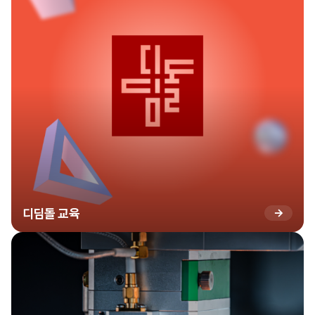
디딤돌 교육
→