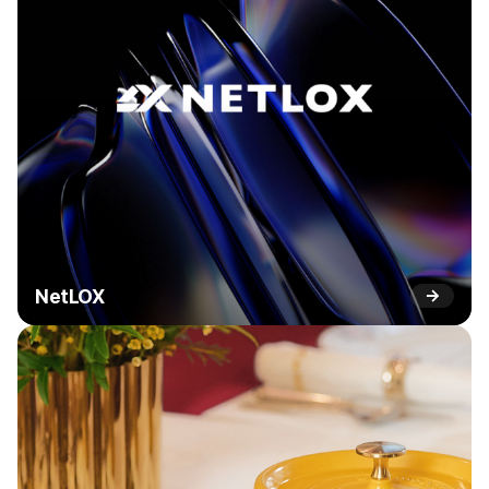
NetLOX
→