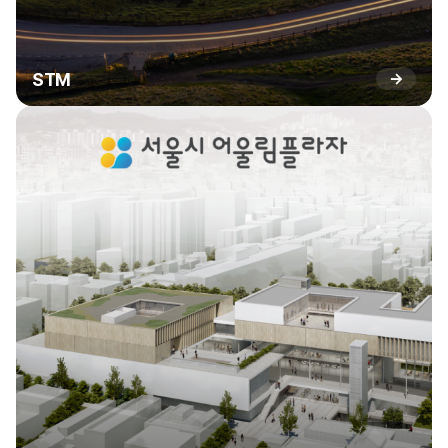
STM
→