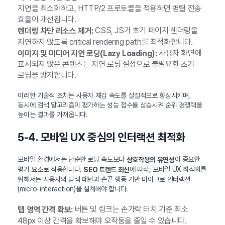
지연을 최소화하고, HTTP/2 프로토콜을 적용하면 병렬 전송
효율이 개선됩니다.
CSS, JS가 초기 페이지 렌더링을
렌더링 차단 리소스 제거:
지연하지 않도록 critical rendering path를 최적화합니다.
사용자 화면에
이미지 및 미디어 지연 로딩(Lazy Loading):
표시되지 않은 콘텐츠는 지연 로딩 설정으로 불필요한 초기
로딩을 방지합니다.
이러한 기술적 조치는 사용자 체감 속도를 실질적으로 향상시키며,
동시에 검색 알고리즘이 평가하는 성능 점수를 상승시켜 순위 경쟁력을
높이는 결과를 가져옵니다.
5-4. 모바일 UX 중심의 인터랙션 최적화
모바일 환경에서는 단순한 로딩 속도보다
이 중요한
상호작용의 유연성
평가 요소로 작용합니다.
에 따라, 모바일 UX 최적화를
SEO 트렌드 최신
위해서는 사용자의 탐색 패턴과 손끝 행동 기반 마이크로 인터랙션
(micro-interaction)을 설계해야 합니다.
버튼 및 링크는 손가락 터치 기준 최소
탭 영역 간격 확보:
48px 이상 간격을 확보해야 오작동을 줄일 수 있습니다.