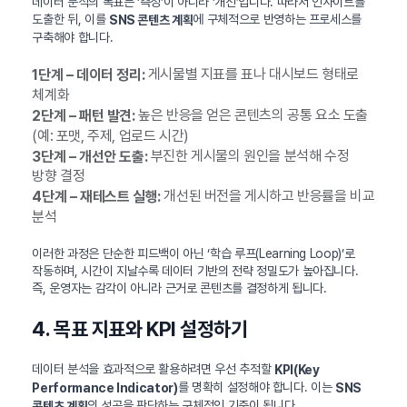
데이터 분석의 목표는 ‘측정’이 아니라 ‘개선’입니다. 따라서 인사이트를
도출한 뒤, 이를
에 구체적으로 반영하는 프로세스를
SNS 콘텐츠 계획
구축해야 합니다.
게시물별 지표를 표나 대시보드 형태로
1단계 – 데이터 정리:
체계화
높은 반응을 얻은 콘텐츠의 공통 요소 도출
2단계 – 패턴 발견:
(예: 포맷, 주제, 업로드 시간)
부진한 게시물의 원인을 분석해 수정
3단계 – 개선안 도출:
방향 결정
개선된 버전을 게시하고 반응률을 비교
4단계 – 재테스트 실행:
분석
이러한 과정은 단순한 피드백이 아닌 ‘학습 루프(Learning Loop)’로
작동하며, 시간이 지날수록 데이터 기반의 전략 정밀도가 높아집니다.
즉, 운영자는 감각이 아니라 근거로 콘텐츠를 결정하게 됩니다.
4. 목표 지표와 KPI 설정하기
데이터 분석을 효과적으로 활용하려면 우선 추적할
KPI(Key
를 명확히 설정해야 합니다. 이는
Performance Indicator)
SNS
의 성공을 판단하는 구체적인 기준이 됩니다.
콘텐츠 계획