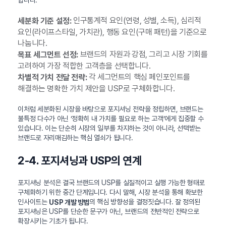
합니다.
인구통계적 요인(연령, 성별, 소득), 심리적
세분화 기준 설정:
요인(라이프스타일, 가치관), 행동 요인(구매 패턴)을 기준으로
나눕니다.
브랜드의 자원과 강점, 그리고 시장 기회를
목표 세그먼트 선정:
고려하여 가장 적합한 고객층을 선택합니다.
각 세그먼트의 핵심 페인포인트를
차별적 가치 전달 전략:
해결하는 명확한 가치 제안을 USP로 구체화합니다.
이처럼 세분화된 시장을 바탕으로 포지셔닝 전략을 정립하면, 브랜드는
불특정 다수가 아닌 ‘정확히 내 가치를 필요로 하는 고객’에게 집중할 수
있습니다. 이는 단순히 시장의 일부를 차지하는 것이 아니라, 선택받는
브랜드로 자리매김하는 핵심 열쇠가 됩니다.
2-4. 포지셔닝과 USP의 연계
포지셔닝 분석은 결국 브랜드의 USP를 실질적이고 실행 가능한 형태로
구체화하기 위한 중간 단계입니다. 다시 말해, 시장 분석을 통해 확보한
인사이트는
의 핵심 방향성을 결정짓습니다. 잘 정의된
USP 개발 방법
포지셔닝은 USP를 단순한 문구가 아닌, 브랜드의 전반적인 전략으로
확장시키는 기초가 됩니다.