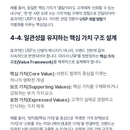
예를 들어, 동일한 핵심 가치가 ‘품질’이라도 고객에게 ‘신뢰할 수 있는
내구성’, ‘한 번 사면 오래 쓰는 가치’처럼 구체적 경험으로 전달되어야
효과적인 USP가 됩니다. 이러한 관점 전환이
의
USP 개발 방법
차별화를 이루는 핵심입니다.
4-4. 일관성을 유지하는 핵심 가치 구조 설계
효과적인 USP는 단발적 메시지가 아니라, 브랜드 전반에 걸쳐
지속적으로 반영되어야 합니다. 따라서 USP를 뒷받침하는
핵심 가치
를 체계적으로 설계해야 합니다.
구조(Value Framework)
브랜드 철학의 중심을 이루는
핵심 가치(Core Value):
하나의 명확한 개념
핵심 가치를 구체화하거나
보조 가치(Supporting Values):
강화하는 부가 가치 요소
고객이 실제로 경험하고
표현 가치(Expressed Values):
인식하는 가치 체계
예를 들어, ‘정직함(핵심 가치)’을 중심으로 ‘투명한 가격 정책(보조
가치)’과 ‘신뢰를 주는 커뮤니케이션(표현 가치)’을 연결하면, 브랜드는
일관된 신뢰 이미지를 구축할 수 있습니다. 이렇게 가치 간의 구조적